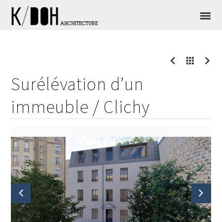
Main
navigation
Header
Skip
Skip
to
to
Right
primary
content
navigation
Surélévation d’un
immeuble / Clichy